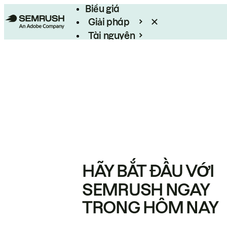
Biểu giá
Giải pháp
Tài nguyên
Enterprise
HÃY BẮT ĐẦU VỚI
SEMRUSH NGAY
TRONG HÔM NAY