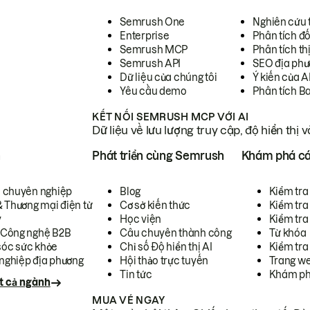
Semrush One
Nghiên cứu 
Enterprise
Phân tích đố
Semrush MCP
Phân tích th
Semrush API
SEO địa phư
Dữ liệu của chúng tôi
Ý kiến của A
Yêu cầu demo
Phân tích B
KẾT NỐI SEMRUSH MCP VỚI AI
Dữ liệu về lưu lượng truy cập, độ hiển thị 
h
Phát triển cùng Semrush
Khám phá cá
ụ chuyên nghiệp
Blog
Kiểm tra 
& Thương mại điện tử
Cơ sở kiến thức
Kiểm tra
y
Học viện
Kiểm tra
 Công nghệ B2B
Câu chuyên thành công
Từ khóa
óc sức khỏe
Chỉ số Độ hiển thị AI
Kiểm tra
nghiệp địa phương
Hội thảo trực tuyến
Trang we
Tin tức
Khám ph
t cả ngành
MUA VÉ NGAY