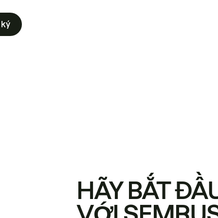
 ký
HÃY BẮT ĐẦ
VỚI SEMRU