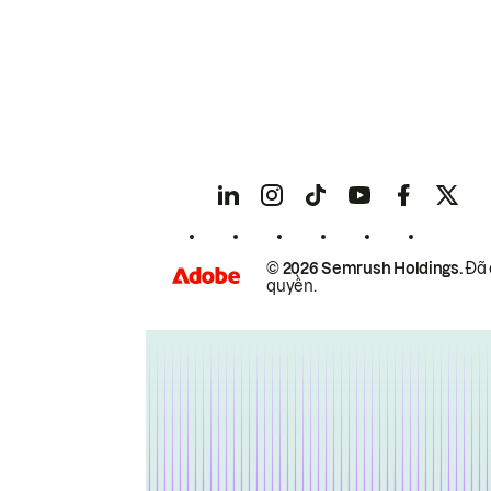
© 2026 Semrush Holdings.
Đã 
quyền.