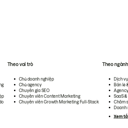
Theo vai trò
Theo ngàn
Chủ doanh nghiệp
Dịch v
ng
Chủ agency
Bán lẻ 
Chuyên gia SEO
Agenc
ập
Chuyên viên Content Marketing
SaaS &
do
Chuyên viên Growth Marketing Full-Stack
Chăm s
Doanh 
Xem tấ