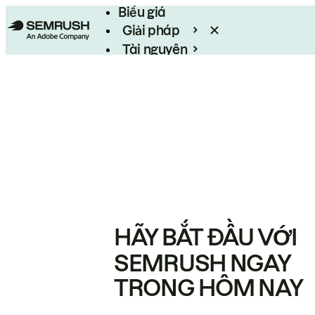
Biểu giá
Giải pháp
Tài nguyên
Enterprise
HÃY BẮT ĐẦU VỚI
SEMRUSH NGAY
TRONG HÔM NAY