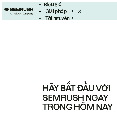
Biểu giá
Giải pháp
Tài nguyên
Enterprise
HÃY BẮT ĐẦU VỚI
SEMRUSH NGAY
TRONG HÔM NAY