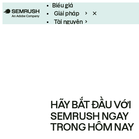
Biểu giá
Giải pháp
Tài nguyên
Enterprise
HÃY BẮT ĐẦU VỚI
SEMRUSH NGAY
TRONG HÔM NAY