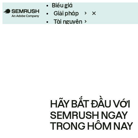
Biểu giá
Giải pháp
Tài nguyên
Enterprise
HÃY BẮT ĐẦU VỚI
SEMRUSH NGAY
TRONG HÔM NAY