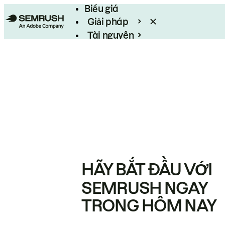
Biểu giá
Giải pháp
Tài nguyên
Enterprise
HÃY BẮT ĐẦU VỚI
SEMRUSH NGAY
TRONG HÔM NAY