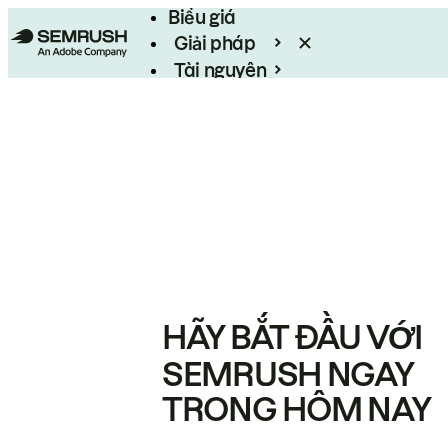
Biểu giá
Giải pháp
Tài nguyên
Enterprise
HÃY BẮT ĐẦU VỚI
SEMRUSH NGAY
TRONG HÔM NAY