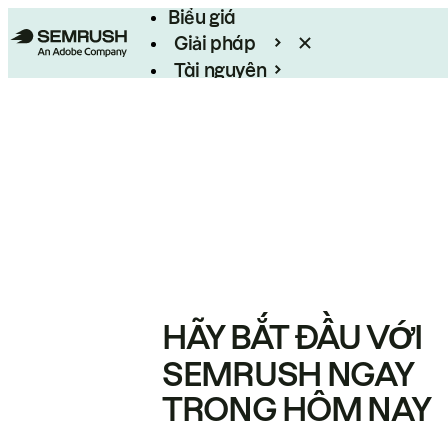
Biểu giá
Giải pháp
Tài nguyên
Enterprise
HÃY BẮT ĐẦU VỚI
SEMRUSH NGAY
TRONG HÔM NAY