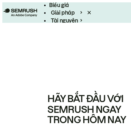
Biểu giá
Giải pháp
Tài nguyên
Enterprise
HÃY BẮT ĐẦU VỚI
SEMRUSH NGAY
TRONG HÔM NAY