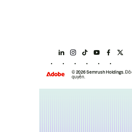
© 2026 Semrush Holdings.
Đã 
quyền.