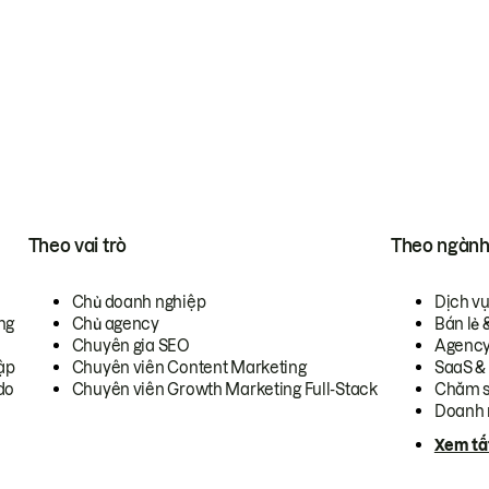
Theo vai trò
Theo ngàn
Chủ doanh nghiệp
Dịch v
ng
Chủ agency
Bán lẻ 
Chuyên gia SEO
Agenc
ập
Chuyên viên Content Marketing
SaaS &
do
Chuyên viên Growth Marketing Full-Stack
Chăm s
Doanh 
Xem tấ