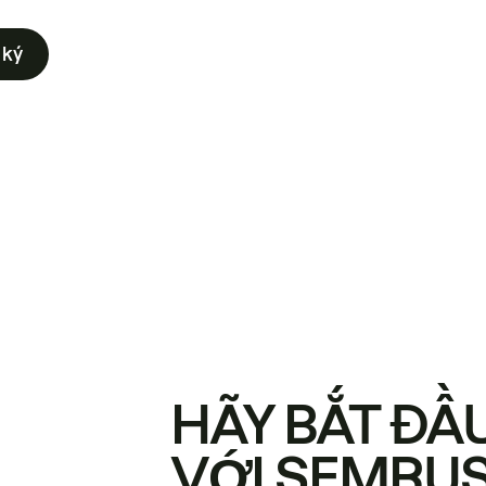
 ký
HÃY BẮT ĐẦ
VỚI SEMRU