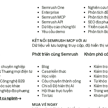
Semrush One
Nghiên cứu 
Enterprise
Phân tích đố
Semrush MCP
Phân tích th
Semrush API
SEO địa phư
Dữ liệu của chúng tôi
Ý kiến của A
Yêu cầu demo
Phân tích B
KẾT NỐI SEMRUSH MCP VỚI AI
Dữ liệu về lưu lượng truy cập, độ hiển thị 
h
Phát triển cùng Semrush
Khám phá cá
ụ chuyên nghiệp
Blog
Kiểm tra 
& Thương mại điện tử
Cơ sở kiến thức
Kiểm tra
y
Học viện
Kiểm tra
 Công nghệ B2B
Câu chuyên thành công
Từ khóa
óc sức khỏe
Chỉ số Độ hiển thị AI
Kiểm tra
nghiệp địa phương
Hội thảo trực tuyến
Trang we
Tin tức
Khám ph
t cả ngành
MUA VÉ NGAY