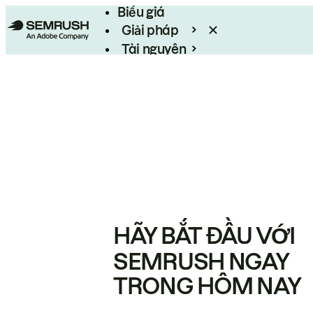
Biểu giá
Giải pháp
Tài nguyên
Enterprise
HÃY BẮT ĐẦU VỚI
SEMRUSH NGAY
TRONG HÔM NAY