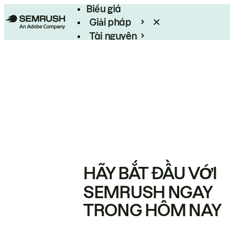
Biểu giá
Giải pháp
Tài nguyên
Enterprise
HÃY BẮT ĐẦU VỚI
SEMRUSH NGAY
TRONG HÔM NAY