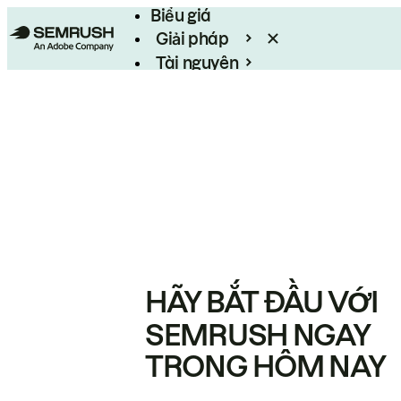
Biểu giá
Giải pháp
Tài nguyên
Enterprise
HÃY BẮT ĐẦU VỚI
SEMRUSH NGAY
TRONG HÔM NAY