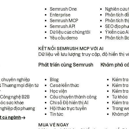
Semrush One
Nghiên cứu 
Enterprise
Phân tích đố
Semrush MCP
Phân tích th
Semrush API
SEO địa phư
Dữ liệu của chúng tôi
Ý kiến của A
Yêu cầu demo
Phân tích B
KẾT NỐI SEMRUSH MCP VỚI AI
Dữ liệu về lưu lượng truy cập, độ hiển thị 
h
Phát triển cùng Semrush
Khám phá cá
ụ chuyên nghiệp
Blog
Kiểm tra 
& Thương mại điện tử
Cơ sở kiến thức
Kiểm tra
y
Học viện
Kiểm tra
 Công nghệ B2B
Câu chuyên thành công
Từ khóa
óc sức khỏe
Chỉ số Độ hiển thị AI
Kiểm tra
nghiệp địa phương
Hội thảo trực tuyến
Trang we
Tin tức
Khám ph
t cả ngành
MUA VÉ NGAY