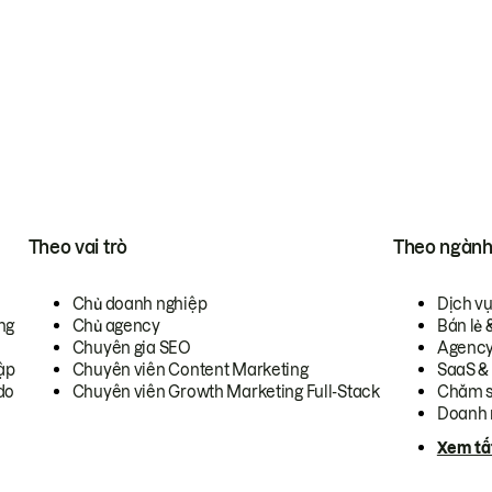
Theo vai trò
Theo ngàn
Chủ doanh nghiệp
Dịch v
ng
Chủ agency
Bán lẻ 
Chuyên gia SEO
Agenc
ập
Chuyên viên Content Marketing
SaaS &
do
Chuyên viên Growth Marketing Full-Stack
Chăm s
Doanh 
Xem tấ