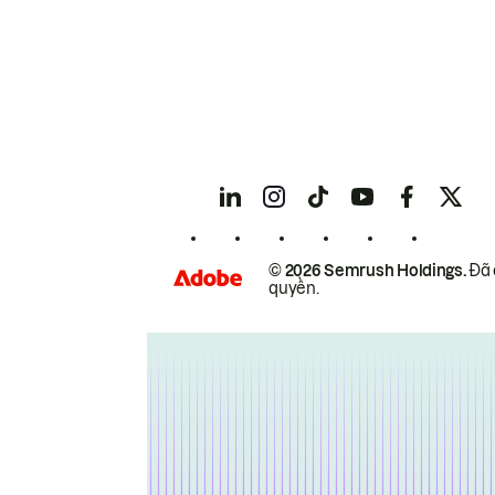
© 2026 Semrush Holdings.
Đã 
quyền.