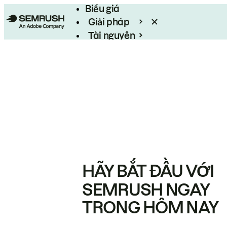
Biểu giá
Giải pháp
Tài nguyên
Enterprise
HÃY BẮT ĐẦU VỚI
SEMRUSH NGAY
TRONG HÔM NAY