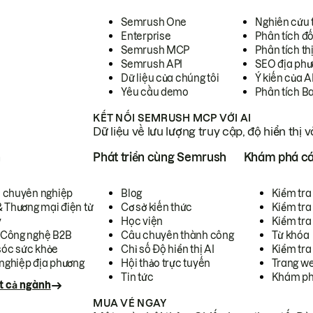
Semrush One
Nghiên cứu 
Enterprise
Phân tích đố
Semrush MCP
Phân tích th
Semrush API
SEO địa phư
Dữ liệu của chúng tôi
Ý kiến của A
Yêu cầu demo
Phân tích B
KẾT NỐI SEMRUSH MCP VỚI AI
Dữ liệu về lưu lượng truy cập, độ hiển thị 
h
Phát triển cùng Semrush
Khám phá cá
ụ chuyên nghiệp
Blog
Kiểm tra 
& Thương mại điện tử
Cơ sở kiến thức
Kiểm tra
y
Học viện
Kiểm tra
 Công nghệ B2B
Câu chuyên thành công
Từ khóa
óc sức khỏe
Chỉ số Độ hiển thị AI
Kiểm tra
nghiệp địa phương
Hội thảo trực tuyến
Trang we
Tin tức
Khám ph
t cả ngành
MUA VÉ NGAY