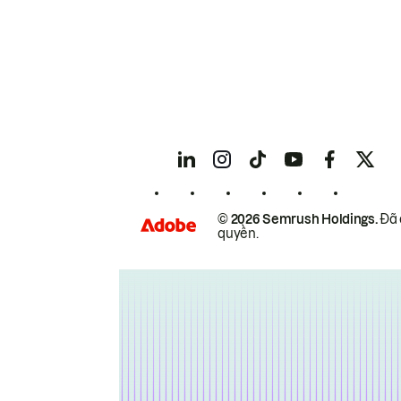
© 2026 Semrush Holdings.
Đã 
quyền.