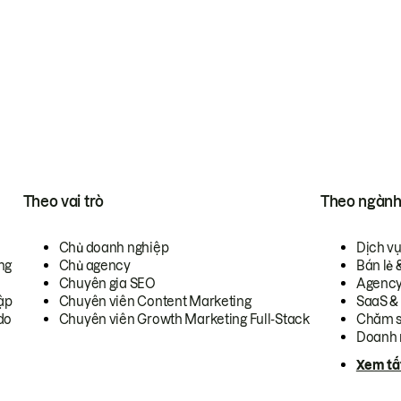
Theo vai trò
Theo ngàn
Chủ doanh nghiệp
Dịch v
ng
Chủ agency
Bán lẻ 
Chuyên gia SEO
Agenc
ập
Chuyên viên Content Marketing
SaaS &
do
Chuyên viên Growth Marketing Full-Stack
Chăm s
Doanh 
Xem tấ