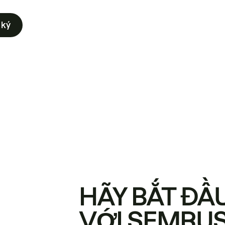
 ký
HÃY BẮT ĐẦ
VỚI SEMRU