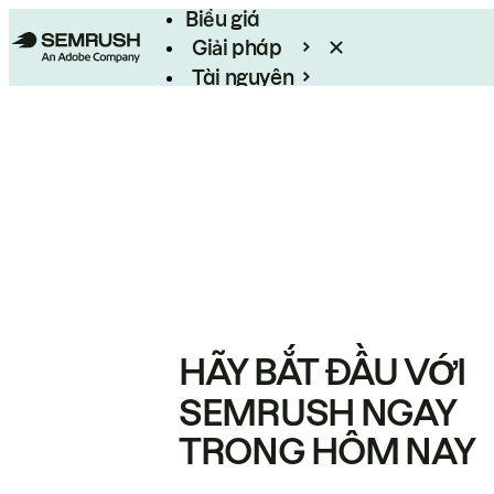
Biểu giá
Giải pháp
Tài nguyên
Enterprise
HÃY BẮT ĐẦU VỚI
SEMRUSH NGAY
TRONG HÔM NAY