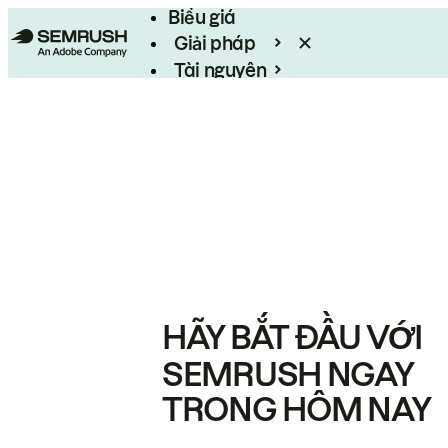
Biểu giá
Giải pháp
Tài nguyên
Enterprise
HÃY BẮT ĐẦU VỚI
SEMRUSH NGAY
TRONG HÔM NAY