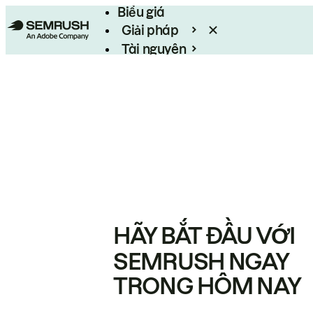
Biểu giá
Giải pháp
Tài nguyên
Enterprise
HÃY BẮT ĐẦU VỚI
SEMRUSH NGAY
TRONG HÔM NAY