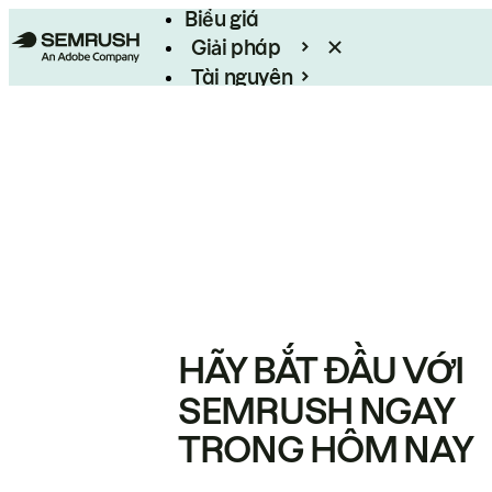
Biểu giá
Giải pháp
Tài nguyên
Enterprise
HÃY BẮT ĐẦU VỚI
SEMRUSH NGAY
TRONG HÔM NAY