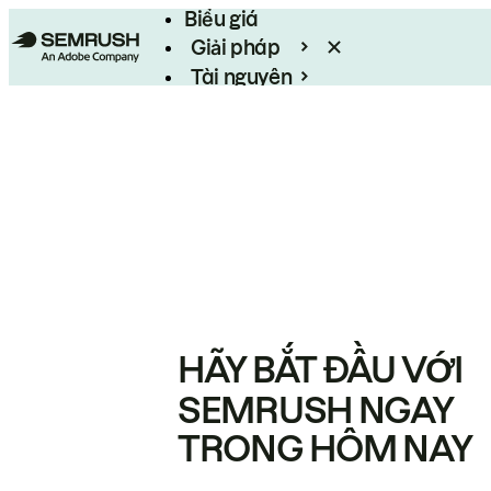
Biểu giá
Giải pháp
Tài nguyên
Enterprise
HÃY BẮT ĐẦU VỚI
SEMRUSH NGAY
TRONG HÔM NAY