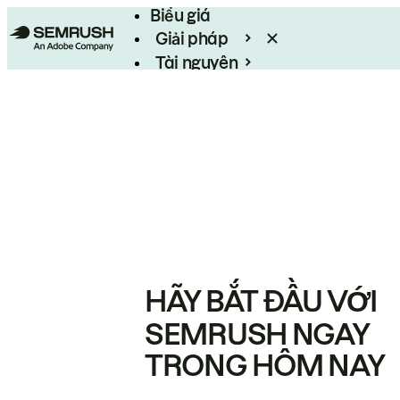
Biểu giá
Giải pháp
Tài nguyên
Enterprise
HÃY BẮT ĐẦU VỚI
SEMRUSH NGAY
TRONG HÔM NAY