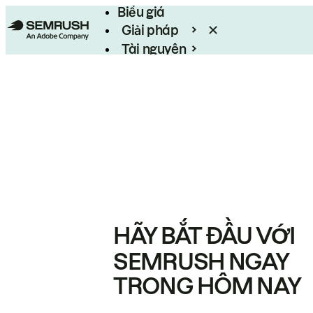
Biểu giá
Giải pháp
Tài nguyên
Enterprise
HÃY BẮT ĐẦU VỚI
SEMRUSH NGAY
TRONG HÔM NAY