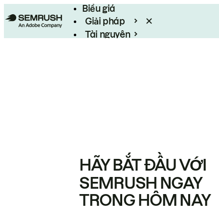
Biểu giá
Giải pháp
Tài nguyên
Enterprise
HÃY BẮT ĐẦU VỚI
SEMRUSH NGAY
TRONG HÔM NAY