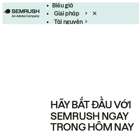
Biểu giá
Giải pháp
Tài nguyên
Enterprise
HÃY BẮT ĐẦU VỚI
SEMRUSH NGAY
TRONG HÔM NAY