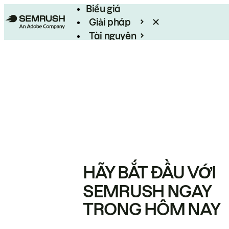
Biểu giá
Giải pháp
Tài nguyên
Enterprise
HÃY BẮT ĐẦU VỚI
SEMRUSH NGAY
TRONG HÔM NAY