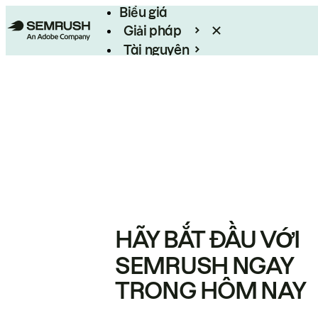
Biểu giá
Giải pháp
Tài nguyên
Enterprise
HÃY BẮT ĐẦU VỚI
SEMRUSH NGAY
TRONG HÔM NAY