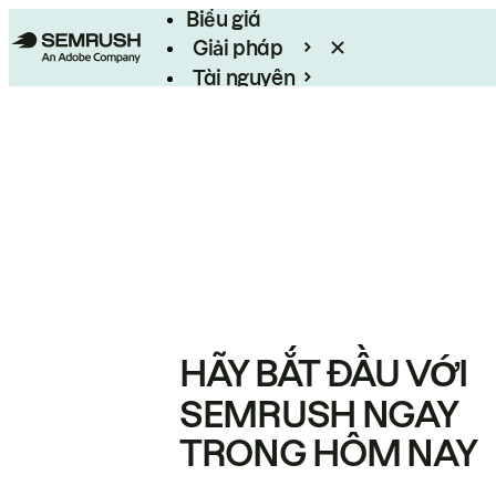
Biểu giá
Giải pháp
Tài nguyên
Enterprise
HÃY BẮT ĐẦU VỚI
SEMRUSH NGAY
TRONG HÔM NAY