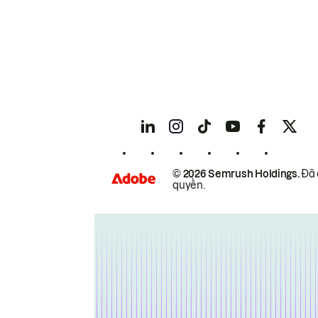
© 2026 Semrush Holdings.
Đã 
quyền.