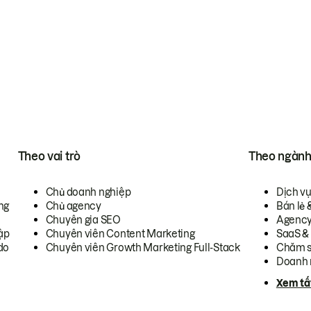
Theo vai trò
Theo ngàn
Chủ doanh nghiệp
Dịch v
ng
Chủ agency
Bán lẻ 
Chuyên gia SEO
Agenc
ập
Chuyên viên Content Marketing
SaaS &
do
Chuyên viên Growth Marketing Full-Stack
Chăm s
Doanh 
Xem tấ