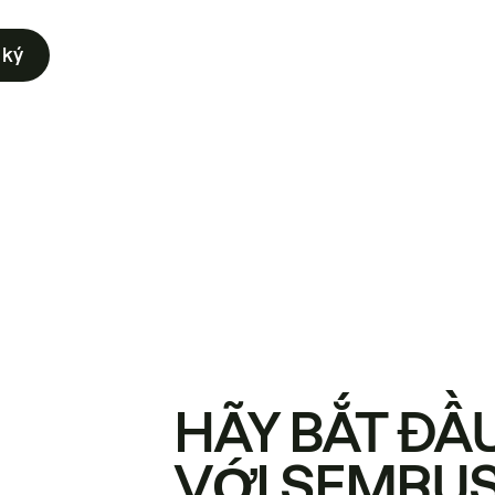
 ký
HÃY BẮT ĐẦ
VỚI SEMRU