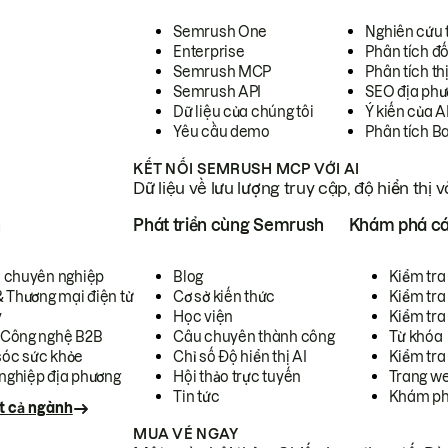
Semrush One
Nghiên cứu 
Enterprise
Phân tích đố
Semrush MCP
Phân tích th
Semrush API
SEO địa phư
Dữ liệu của chúng tôi
Ý kiến của A
Yêu cầu demo
Phân tích B
KẾT NỐI SEMRUSH MCP VỚI AI
Dữ liệu về lưu lượng truy cập, độ hiển thị 
h
Phát triển cùng Semrush
Khám phá cá
ụ chuyên nghiệp
Blog
Kiểm tra 
& Thương mại điện tử
Cơ sở kiến thức
Kiểm tra
y
Học viện
Kiểm tra
 Công nghệ B2B
Câu chuyên thành công
Từ khóa
óc sức khỏe
Chỉ số Độ hiển thị AI
Kiểm tra
nghiệp địa phương
Hội thảo trực tuyến
Trang we
Tin tức
Khám ph
t cả ngành
MUA VÉ NGAY