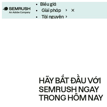
Biểu giá
Giải pháp
Tài nguyên
Enterprise
HÃY BẮT ĐẦU VỚI
SEMRUSH NGAY
TRONG HÔM NAY