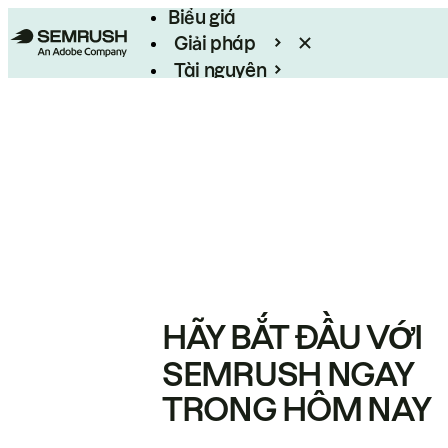
Biểu giá
Giải pháp
Tài nguyên
Enterprise
HÃY BẮT ĐẦU VỚI
SEMRUSH NGAY
TRONG HÔM NAY