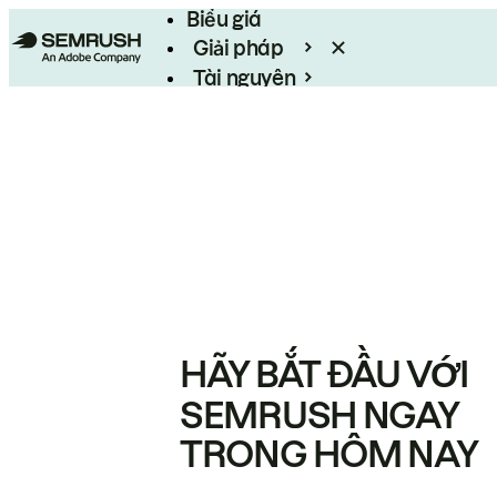
Biểu giá
Giải pháp
Tài nguyên
Enterprise
HÃY BẮT ĐẦU VỚI
SEMRUSH NGAY
TRONG HÔM NAY