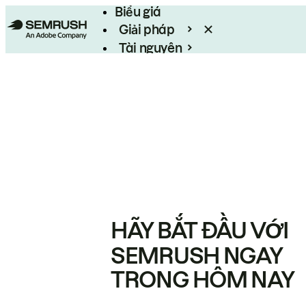
Biểu giá
Giải pháp
Tài nguyên
Enterprise
HÃY BẮT ĐẦU VỚI
SEMRUSH NGAY
TRONG HÔM NAY