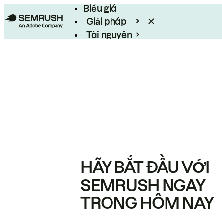
Biểu giá
Giải pháp
Tài nguyên
Enterprise
HÃY BẮT ĐẦU VỚI
SEMRUSH NGAY
TRONG HÔM NAY