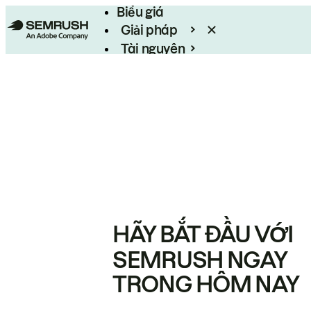
Biểu giá
Giải pháp
Tài nguyên
Enterprise
HÃY BẮT ĐẦU VỚI
SEMRUSH NGAY
TRONG HÔM NAY