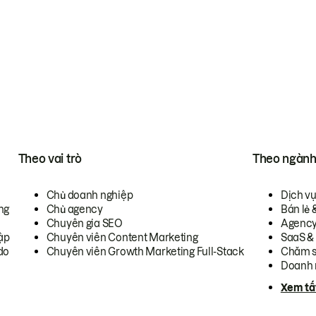
Theo vai trò
Theo ngàn
Chủ doanh nghiệp
Dịch v
ng
Chủ agency
Bán lẻ 
Chuyên gia SEO
Agenc
ập
Chuyên viên Content Marketing
SaaS &
do
Chuyên viên Growth Marketing Full-Stack
Chăm s
Doanh 
Xem tấ