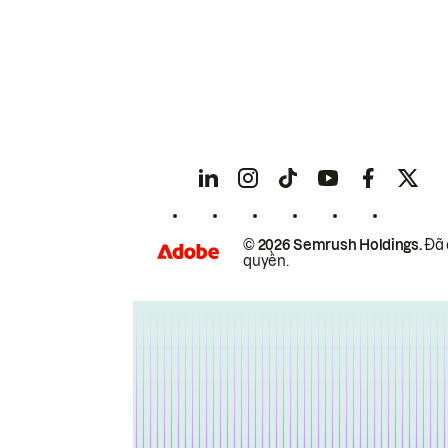
© 2026 Semrush Holdings.
Đã 
quyền.