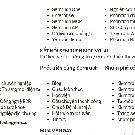
Semrush One
Nghiên cứu 
Enterprise
Phân tích đố
Semrush MCP
Phân tích th
Semrush API
SEO địa phư
Dữ liệu của chúng tôi
Ý kiến của A
Yêu cầu demo
Phân tích B
KẾT NỐI SEMRUSH MCP VỚI AI
Dữ liệu về lưu lượng truy cập, độ hiển thị 
h
Phát triển cùng Semrush
Khám phá cá
ụ chuyên nghiệp
Blog
Kiểm tra 
& Thương mại điện tử
Cơ sở kiến thức
Kiểm tra
y
Học viện
Kiểm tra
 Công nghệ B2B
Câu chuyên thành công
Từ khóa
óc sức khỏe
Chỉ số Độ hiển thị AI
Kiểm tra
nghiệp địa phương
Hội thảo trực tuyến
Trang we
Tin tức
Khám ph
t cả ngành
MUA VÉ NGAY