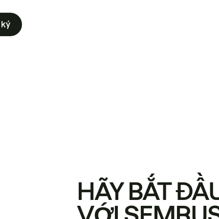
 ký
HÃY BẮT ĐẦ
VỚI SEMRU