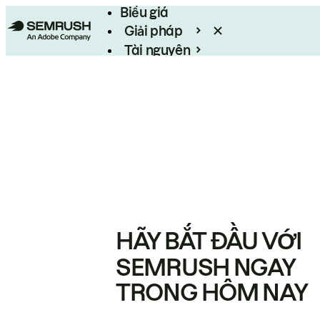
Biểu giá
Giải pháp
Tài nguyên
Enterprise
HÃY BẮT ĐẦU VỚI
SEMRUSH NGAY
TRONG HÔM NAY