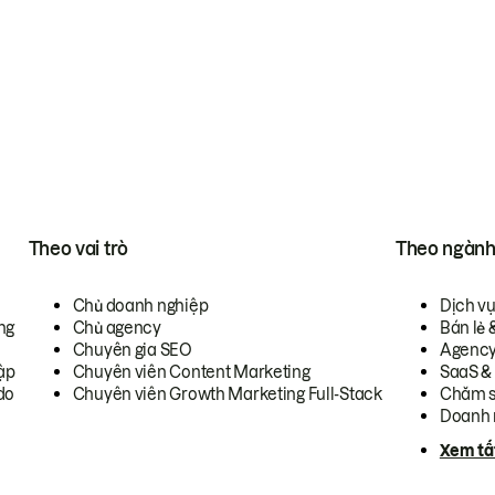
Theo vai trò
Theo ngàn
Chủ doanh nghiệp
Dịch v
ng
Chủ agency
Bán lẻ 
Chuyên gia SEO
Agenc
ập
Chuyên viên Content Marketing
SaaS &
do
Chuyên viên Growth Marketing Full-Stack
Chăm s
Doanh 
Xem tấ