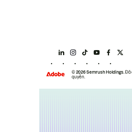
© 2026 Semrush Holdings.
Đã 
quyền.