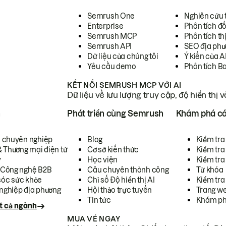
Semrush One
Nghiên cứu 
Enterprise
Phân tích đố
Semrush MCP
Phân tích th
Semrush API
SEO địa phư
Dữ liệu của chúng tôi
Ý kiến của A
Yêu cầu demo
Phân tích B
KẾT NỐI SEMRUSH MCP VỚI AI
Dữ liệu về lưu lượng truy cập, độ hiển thị 
h
Phát triển cùng Semrush
Khám phá cá
ụ chuyên nghiệp
Blog
Kiểm tra 
& Thương mại điện tử
Cơ sở kiến thức
Kiểm tra
y
Học viện
Kiểm tra
 Công nghệ B2B
Câu chuyên thành công
Từ khóa
óc sức khỏe
Chỉ số Độ hiển thị AI
Kiểm tra
nghiệp địa phương
Hội thảo trực tuyến
Trang we
Tin tức
Khám ph
t cả ngành
MUA VÉ NGAY