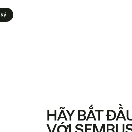
 ký
HÃY BẮT ĐẦ
VỚI SEMRU