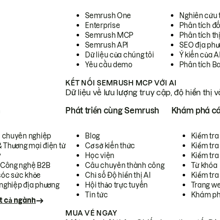
Semrush One
Nghiên cứu 
Enterprise
Phân tích đố
Semrush MCP
Phân tích th
Semrush API
SEO địa phư
Dữ liệu của chúng tôi
Ý kiến của A
Yêu cầu demo
Phân tích B
KẾT NỐI SEMRUSH MCP VỚI AI
Dữ liệu về lưu lượng truy cập, độ hiển thị 
h
Phát triển cùng Semrush
Khám phá cá
ụ chuyên nghiệp
Blog
Kiểm tra 
& Thương mại điện tử
Cơ sở kiến thức
Kiểm tra
y
Học viện
Kiểm tra
 Công nghệ B2B
Câu chuyên thành công
Từ khóa
óc sức khỏe
Chỉ số Độ hiển thị AI
Kiểm tra
nghiệp địa phương
Hội thảo trực tuyến
Trang we
Tin tức
Khám ph
t cả ngành
MUA VÉ NGAY