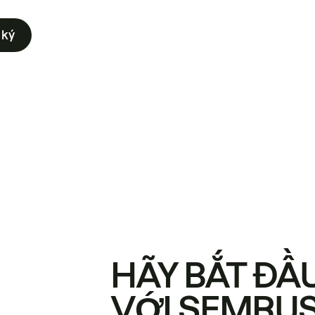
 ký
HÃY BẮT ĐẦ
VỚI SEMRU