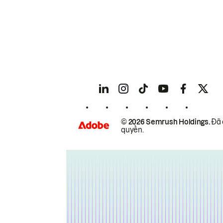
© 2026 Semrush Holdings.
Đã 
quyền.