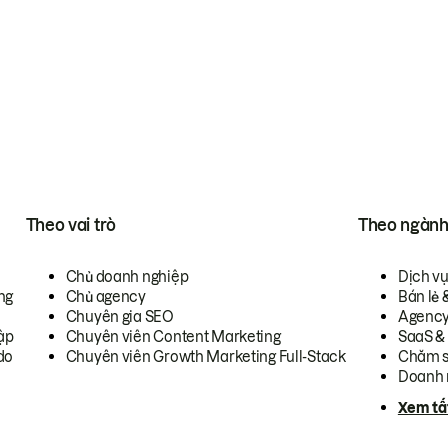
Theo vai trò
Theo ngàn
Chủ doanh nghiệp
Dịch v
ng
Chủ agency
Bán lẻ 
Chuyên gia SEO
Agenc
ập
Chuyên viên Content Marketing
SaaS &
do
Chuyên viên Growth Marketing Full-Stack
Chăm s
Doanh 
Xem tấ