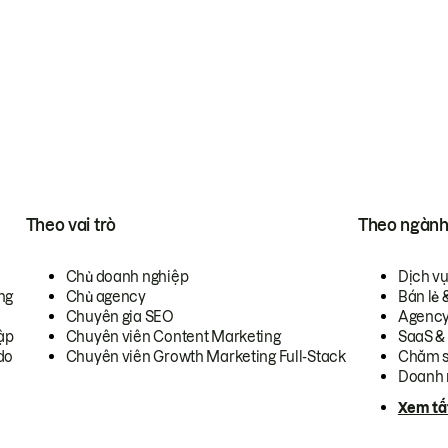
Theo vai trò
Theo ngàn
Chủ doanh nghiệp
Dịch v
ng
Chủ agency
Bán lẻ 
Chuyên gia SEO
Agenc
ập
Chuyên viên Content Marketing
SaaS &
do
Chuyên viên Growth Marketing Full-Stack
Chăm s
Doanh 
Xem tấ