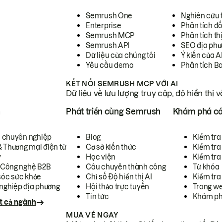
Semrush One
Nghiên cứu 
Enterprise
Phân tích đố
Semrush MCP
Phân tích th
Semrush API
SEO địa phư
Dữ liệu của chúng tôi
Ý kiến của A
Yêu cầu demo
Phân tích B
KẾT NỐI SEMRUSH MCP VỚI AI
Dữ liệu về lưu lượng truy cập, độ hiển thị 
h
Phát triển cùng Semrush
Khám phá cá
ụ chuyên nghiệp
Blog
Kiểm tra 
& Thương mại điện tử
Cơ sở kiến thức
Kiểm tra
y
Học viện
Kiểm tra
 Công nghệ B2B
Câu chuyên thành công
Từ khóa
óc sức khỏe
Chỉ số Độ hiển thị AI
Kiểm tra
nghiệp địa phương
Hội thảo trực tuyến
Trang we
Tin tức
Khám ph
t cả ngành
MUA VÉ NGAY