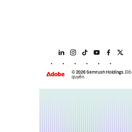
© 2026 Semrush Holdings.
Đã 
quyền.