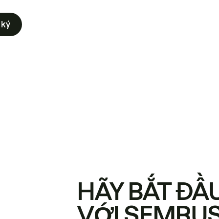
 ký
HÃY BẮT ĐẦ
VỚI SEMRU