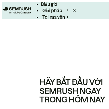
Biểu giá
Giải pháp
Tài nguyên
Enterprise
HÃY BẮT ĐẦU VỚI
SEMRUSH NGAY
TRONG HÔM NAY