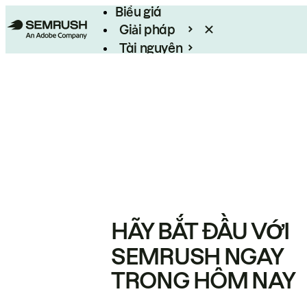
Biểu giá
Giải pháp
Tài nguyên
Enterprise
HÃY BẮT ĐẦU VỚI
SEMRUSH NGAY
TRONG HÔM NAY