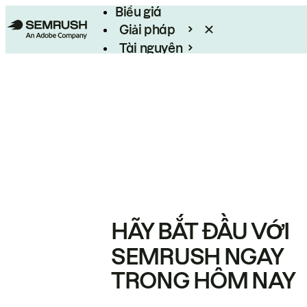
Biểu giá
Giải pháp
Tài nguyên
Enterprise
HÃY BẮT ĐẦU VỚI
SEMRUSH NGAY
TRONG HÔM NAY