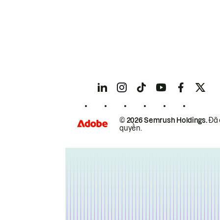
© 2026 Semrush Holdings.
Đã 
quyền.