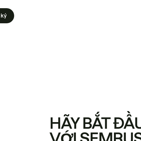
 ký
HÃY BẮT ĐẦ
VỚI SEMRU