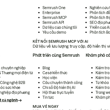
Semrush One
Nghiên cứu 
Enterprise
Phân tích đố
Semrush MCP
Phân tích th
Semrush API
SEO địa phư
Dữ liệu của chúng tôi
Ý kiến của A
Yêu cầu demo
Phân tích B
KẾT NỐI SEMRUSH MCP VỚI AI
Dữ liệu về lưu lượng truy cập, độ hiển thị 
h
Phát triển cùng Semrush
Khám phá cá
ụ chuyên nghiệp
Blog
Kiểm tra 
& Thương mại điện tử
Cơ sở kiến thức
Kiểm tra
y
Học viện
Kiểm tra
 Công nghệ B2B
Câu chuyên thành công
Từ khóa
óc sức khỏe
Chỉ số Độ hiển thị AI
Kiểm tra
nghiệp địa phương
Hội thảo trực tuyến
Trang we
Tin tức
Khám ph
t cả ngành
MUA VÉ NGAY