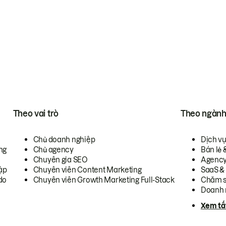
Theo vai trò
Theo ngàn
Chủ doanh nghiệp
Dịch v
ng
Chủ agency
Bán lẻ 
Chuyên gia SEO
Agenc
ập
Chuyên viên Content Marketing
SaaS &
do
Chuyên viên Growth Marketing Full-Stack
Chăm s
Doanh 
Xem tấ