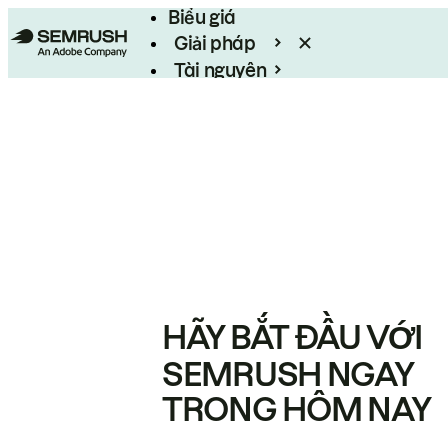
Biểu giá
Giải pháp
Tài nguyên
Enterprise
HÃY BẮT ĐẦU VỚI
SEMRUSH NGAY
TRONG HÔM NAY