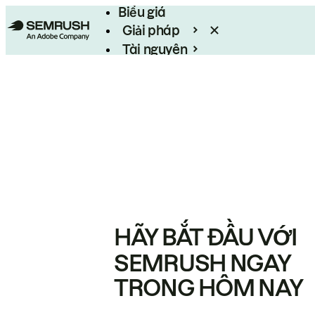
Biểu giá
Giải pháp
Tài nguyên
Enterprise
HÃY BẮT ĐẦU VỚI
SEMRUSH NGAY
TRONG HÔM NAY