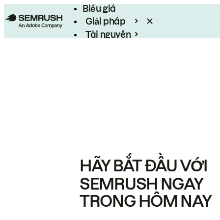
Biểu giá
Giải pháp
Tài nguyên
Enterprise
HÃY BẮT ĐẦU VỚI
SEMRUSH NGAY
TRONG HÔM NAY