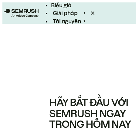
Biểu giá
Giải pháp
Tài nguyên
Enterprise
HÃY BẮT ĐẦU VỚI
SEMRUSH NGAY
TRONG HÔM NAY