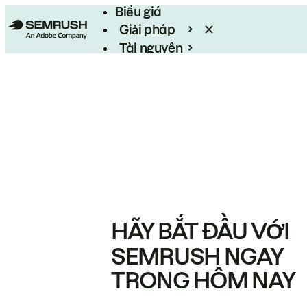
Biểu giá
Giải pháp
Tài nguyên
Enterprise
HÃY BẮT ĐẦU VỚI
SEMRUSH NGAY
TRONG HÔM NAY